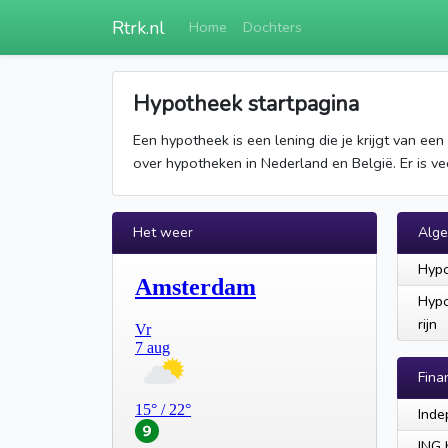
Rtrk.nl
Home
Dochters
Hypotheek startpagina
Een hypotheek is een lening die je krijgt van ee
over hypotheken in Nederland en België. Er is veel
Het weer
Alg
Hypo
Hypo
rijn
Fina
Inde
ING 