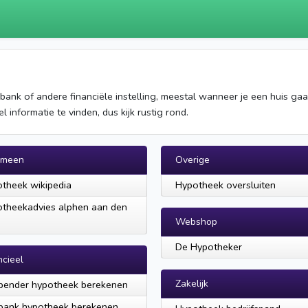
n bank of andere financiële instelling, meestal wanneer je een huis ga
 informatie te vinden, dus kijk rustig rond.
emeen
Overige
theek wikipedia
Hypotheek oversluiten
theekadvies alphen aan den
Webshop
De Hypotheker
ncieel
Zakelijk
pender hypotheek berekenen
bank hypotheek berekenen