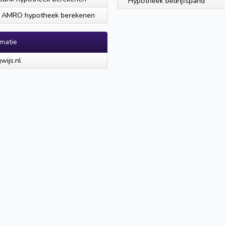
Hypotheek bedrijfspand
 AMRO hypotheek berekenen
rmatie
ijs.nl