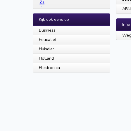
ABN
Kijk ook eens op
Info
Business
Wegw
Educatief
Huisdier
Holland
Elektronica